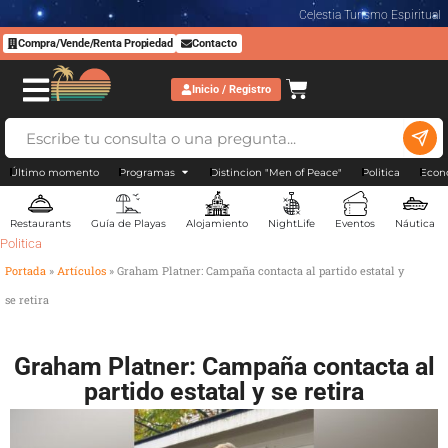
Celestia Turismo Espiritual
Compra/Vende/Renta Propiedad
Contacto
Inicio / Registro
Último momento
Programas
Distincion "Men of Peace"
Politica
Econ
Restaurants
Guía de Playas
Alojamiento
NightLife
Eventos
Náutica
Politica
Portada
»
Artículos
»
Graham Platner: Campaña contacta al partido estatal y
se retira
Graham Platner: Campaña contacta al
partido estatal y se retira