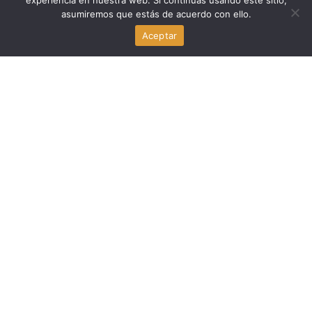
experiencia en nuestra web. Si continúas usando este sitio,
asumiremos que estás de acuerdo con ello.
Abdul El-Sayed gana las primarias demócratas de
Aceptar
Michigan: victoria progresista
agosto 5, 2026
Politica
Chuck Edwards: reelección y censura en Carolina del
Norte
agosto 5, 2026