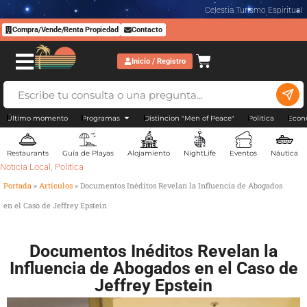
Celestia Turismo Espiritual
Compra/Vende/Renta Propiedad
Contacto
Inicio / Registro
Último momento
Programas
Distincion "Men of Peace"
Politica
Econ
Restaurants
Guía de Playas
Alojamiento
NightLife
Eventos
Náutica
Noticia Local
,
Politica
Portada
»
Artículos
»
Documentos Inéditos Revelan la Influencia de Abogados
en el Caso de Jeffrey Epstein
Documentos Inéditos Revelan la
Influencia de Abogados en el Caso de
Jeffrey Epstein