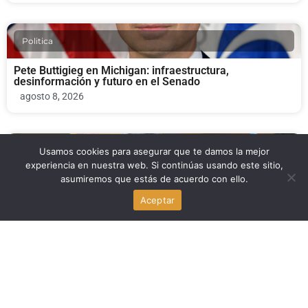
Politica
Pete Buttigieg en Michigan: infraestructura,
desinformación y futuro en el Senado
agosto 8, 2026
Politica
Usamos cookies para asegurar que te damos la mejor
experiencia en nuestra web. Si continúas usando este sitio,
asumiremos que estás de acuerdo con ello.
Scott Wiener retira su chatbot de campaña tras críticas a
Pelosi en San Francisco
Aceptar
agosto 7, 2026
Noticia Local
Grúa colapsa sobre el pool deck de One Plaza West
Brickell en Miami