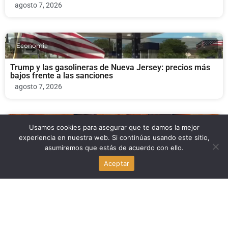
agosto 7, 2026
Economia
Trump y las gasolineras de Nueva Jersey: precios más
bajos frente a las sanciones
agosto 7, 2026
Economia
Usamos cookies para asegurar que te damos la mejor
experiencia en nuestra web. Si continúas usando este sitio,
asumiremos que estás de acuerdo con ello.
Airbnb impulsa la búsqueda con IA: Brian Chesky revela
nuevas funciones y un desarrollo 60% más rápido
Aceptar
agosto 7, 2026
Economia