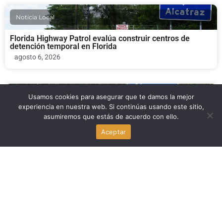
Noticia Local
Florida Highway Patrol evalúa construir centros de
detención temporal en Florida
agosto 6, 2026
Noticia Local
Usamos cookies para asegurar que te damos la mejor
experiencia en nuestra web. Si continúas usando este sitio,
asumiremos que estás de acuerdo con ello.
Florida Highway Patrol busca construir instalaciones
temporales de detención de adultos
Aceptar
agosto 6, 2026
Deportes
Inter Miami CF cierra la segunda edición de sus Summer
Camps con más de 900 participantes
agosto 6, 2026