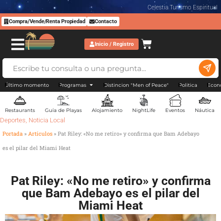
Celestia Turismo Espiritual
Compra/Vende/Renta Propiedad
Contacto
Inicio / Registro
Último momento
Programas
Distincion "Men of Peace"
Politica
Econ
Restaurants
Guía de Playas
Alojamiento
NightLife
Eventos
Náutica
Deportes
,
Noticia Local
Portada
»
Artículos
»
Pat Riley: «No me retiro» y confirma que Bam Adebayo
es el pilar del Miami Heat
Pat Riley: «No me retiro» y confirma
que Bam Adebayo es el pilar del
Miami Heat