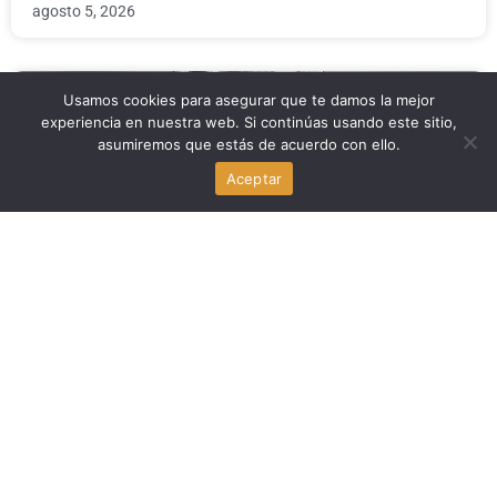
agosto 5, 2026
Usamos cookies para asegurar que te damos la mejor
Economia
experiencia en nuestra web. Si continúas usando este sitio,
asumiremos que estás de acuerdo con ello.
Negocios en Miami pierden empleados haitianos por el
TPS y las redadas de ICE
Aceptar
agosto 5, 2026
Noticia Local
La Fiscal General de Florida cita a Anthony Fauci: la
ofensiva legal que impacta a los estados rojos
agosto 5, 2026