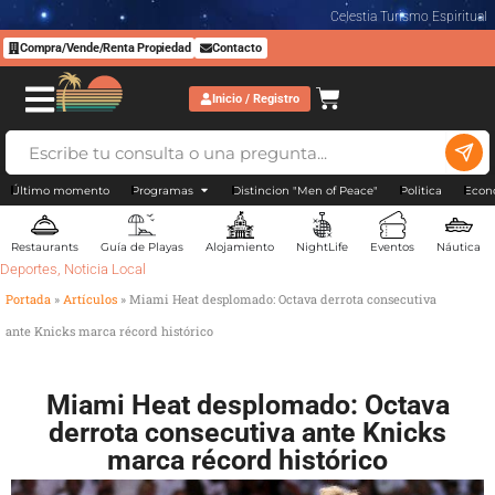
Celestia Turismo Espiritual
Compra/Vende/Renta Propiedad
Contacto
Inicio / Registro
Último momento
Programas
Distincion "Men of Peace"
Politica
Econ
Restaurants
Guía de Playas
Alojamiento
NightLife
Eventos
Náutica
Deportes
,
Noticia Local
Portada
»
Artículos
»
Miami Heat desplomado: Octava derrota consecutiva
ante Knicks marca récord histórico
Miami Heat desplomado: Octava
derrota consecutiva ante Knicks
marca récord histórico