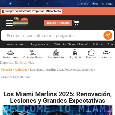
Celestia Turismo Espiritual
Compra/Vende/Renta Propiedad
Contacto
Inicio / Registro
Último momento
Programas
Distincion "Men of Peace"
Politica
Econ
Restaurants
Guía de Playas
Alojamiento
NightLife
Eventos
Náutica
Deportes
,
Estilo de Vida
Portada
»
Artículos
»
Los Miami Marlins 2025: Renovación, Lesiones y
Grandes Expectativas
Los Miami Marlins 2025: Renovación,
Lesiones y Grandes Expectativas