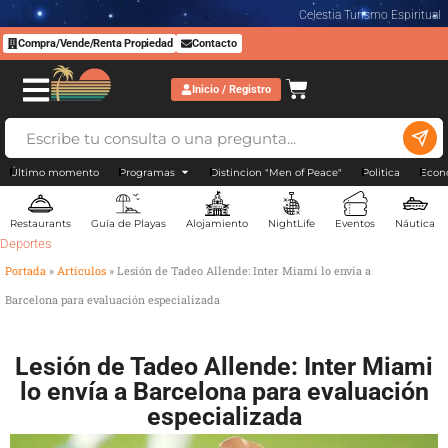
Celestia Turismo Espiritual
Compra/Vende/Renta Propiedad
Contacto
Inicio / Registro
Último momento
Programas
Distincion "Men of Peace"
Politica
Econ
Restaurants
Guía de Playas
Alojamiento
NightLife
Eventos
Náutica
Deportes
Portada
»
Artículos
»
Lesión de Tadeo Allende: Inter Miami lo envía a
Barcelona para evaluación especializada
Lesión de Tadeo Allende: Inter Miami
lo envía a Barcelona para evaluación
especializada