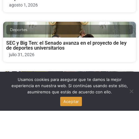
agosto 1, 2026
Deportes
SEC y Big Ten: el Senado avanza en el proyecto de ley
de deportes universitarios
julio 31, 2026
Usamos cookies para asegurar que te damos la mejor
Deportes
experiencia en nuestra web. Si continúas usando este sitio,
asumiremos que estás de acuerdo con ello.
Inter Miami vs Columbus Crew: duelo clave de la MLS en
Nu Stadium
Aceptar
julio 31, 2026
Deportes