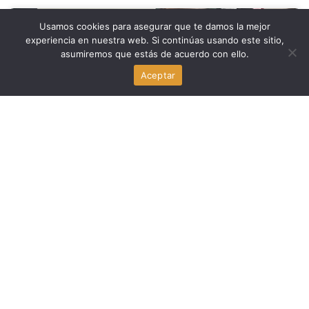
Usamos cookies para asegurar que te damos la mejor
Deportes
experiencia en nuestra web. Si continúas usando este sitio,
asumiremos que estás de acuerdo con ello.
A’Mir Sears se queda en casa: refuerzo clave para los
Miami Hurricanes en la clase 2027
Aceptar
agosto 2, 2026
Deportes
Luis Suárez y Noah Allen firman el empate del Inter
Miami ante Columbus Crew (2-2)
agosto 2, 2026