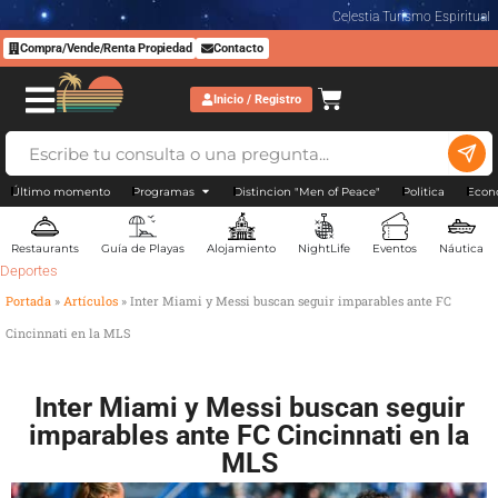
Celestia Turismo Espiritual
Compra/Vende/Renta Propiedad
Contacto
Inicio / Registro
Último momento
Programas
Distincion "Men of Peace"
Politica
Econ
Restaurants
Guía de Playas
Alojamiento
NightLife
Eventos
Náutica
Deportes
Portada
»
Artículos
»
Inter Miami y Messi buscan seguir imparables ante FC
Cincinnati en la MLS
Inter Miami y Messi buscan seguir
imparables ante FC Cincinnati en la
MLS