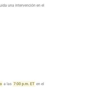
luida una intervención en el
o
a las
7:00 p.m. ET
en el