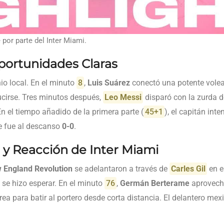
 por parte del Inter Miami.
portunidades Claras
io local. En el minuto
8
,
Luis Suárez
conectó una potente volea
lucirse. Tres minutos después,
Leo Messi
disparó con la zurda de
n el tiempo añadido de la primera parte (
45+1
), el capitán int
se fue al descanso
0-0
.
y Reacción de Inter Miami
 England Revolution
se adelantaron a través de
Carles Gil
en e
 se hizo esperar. En el minuto
76
,
Germán Berterame
aprovechó
ea para batir al portero desde corta distancia. El delantero mex