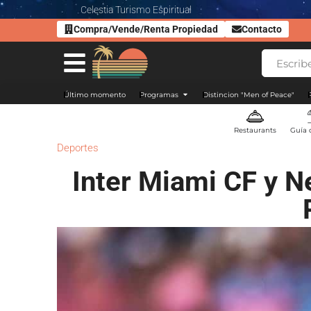
Celestia Turismo Espiritual
Compra/Vende/Renta Propiedad
Contacto
Último momento
Programas
Distincion "Men of Peace"
Restaurants
Guía 
Deportes
Inter Miami CF y 