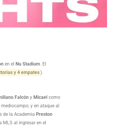
on
en el
Nu Stadium
. El
ctorias y 4 empates
).
iliano Falcón
y
Micael
como
l mediocampo; y en ataque al
os de la Academia
Preston
a MLS al ingresar en el