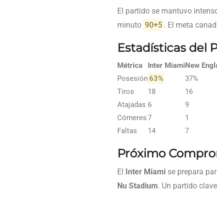
El partido se mantuvo intenso
minuto
90+5
. El meta cana
Estadísticas del 
Métrica
Inter Miami
New Engl
Posesión
63%
37%
Tiros
18
16
Atajadas
6
9
Córneres
7
1
Faltas
14
7
Próximo Compro
El
Inter Miami
se prepara para
Nu Stadium
. Un partido clav