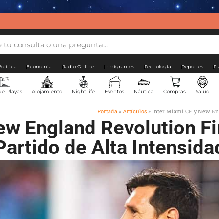
Politica
Economia
Radio Online
Inmigrantes
Tecnología
Deportes
Tr
de Playas
Alojamiento
NightLife
Eventos
Náutica
Compras
Salud
Portada
»
Artículos
»
Inter Miami CF y New Eng
New England Revolution F
Partido de Alta Intensida