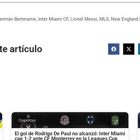
ermán Berterame
,
Inter Miami CF
,
Lionel Messi
,
MLS
,
New England 
e artículo
Deportes
El gol de Rodrigo De Paul no alcanzó: Inter Miami
cae 1-2 ante CF Monterrey en la Leagues Cup