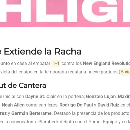
 Extiende la Racha
unto en casa al empatar
1-1
contra los
New England Revoluti
nvicta del equipo en la temporada regular a nueve partidos (
5 vi
ut de Cantera
e inicial con
Dayne St. Clair
en la portería;
Gonzalo Luján
,
Maxim
y
Noah Allen
como carrileros;
Rodrigo De Paul
y
David Ruiz
en e
árez
y
Germán Berterame
. Destacó la presencia de los product
n la convocatoria. Plambeck debutó con el Primer Equipo y en l