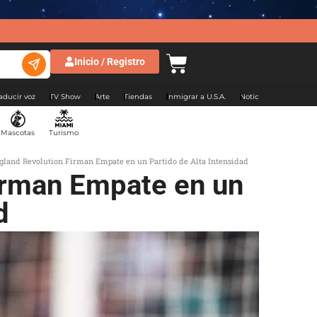
Inicio / Registro
aducir voz
TV Show
Arte
Tiendas
Inmigrar a U.S.A.
Noticias Argentina
Mascotas
Turismo
land Revolution Firman Empate en un Partido de Alta Intensidad
irman Empate en un
d