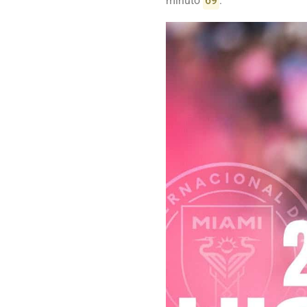
minuto
69
.