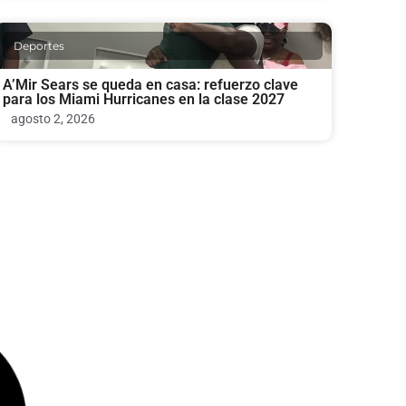
Deportes
A’Mir Sears se queda en casa: refuerzo clave
para los Miami Hurricanes en la clase 2027
agosto 2, 2026
Deportes
SEC y Big Ten: el Senado avanza en el proyecto
de ley de deportes universitarios
julio 31, 2026
Deportes
Preston Plambeck: El gol del debut que
emocionó al Inter Miami