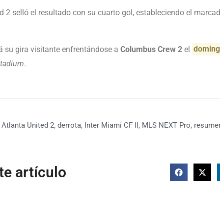
d 2 selló el resultado con su cuarto gol, estableciendo el marcad
rá su gira visitante enfrentándose a
Columbus Crew 2
el
domingo
Stadium
.
Atlanta United 2
,
derrota
,
Inter Miami CF II
,
MLS NEXT Pro
,
resumen
e artículo