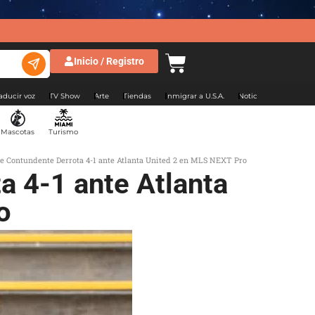
Inicio / Registro
aducir voz
TV Show
Arte
Tiendas
Inmigrar a U.S.A.
Noticias Argentina
Mascotas
Turismo
re Contundente Derrota 4-1 ante Atlanta United 2 en MLS NEXT Pro
a 4-1 ante Atlanta
o