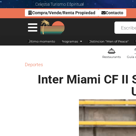
Celestia Turismo Espiritual
Compra/Vende/Renta Propiedad
Contacto
Último momento
Programas
Distincion "Men of Peace"
Restaurants
Guía 
Deportes
Inter Miami CF II