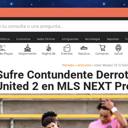
Politica
Economia
Radio Online
Inmigrantes
Tecnología
Deportes
Tr
de Playas
Alojamiento
NightLife
Eventos
Náutica
Compras
Salud
Portada
»
Artículos
»
Inter Miami CF II Suf
 Sufre Contundente Derrot
United 2 en MLS NEXT Pr