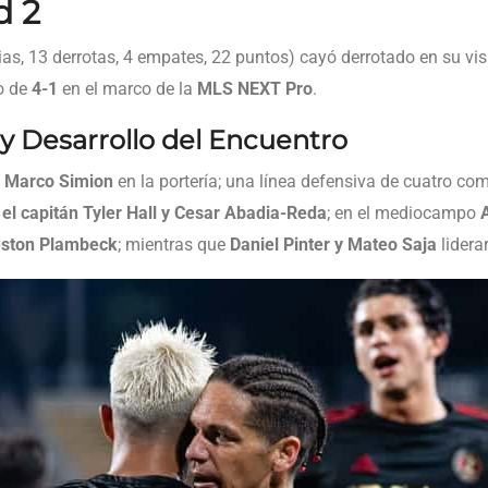
d 2
rias, 13 derrotas, 4 empates, 22 puntos) cayó derrotado en su vi
o de
4-1
en el marco de la
MLS NEXT Pro
.
l y Desarrollo del Encuentro
n
Marco Simion
en la portería; una línea defensiva de cuatro c
el capitán Tyler Hall y Cesar Abadia-Reda
; en el mediocampo
reston Plambeck
; mientras que
Daniel Pinter y Mateo Saja
lidera