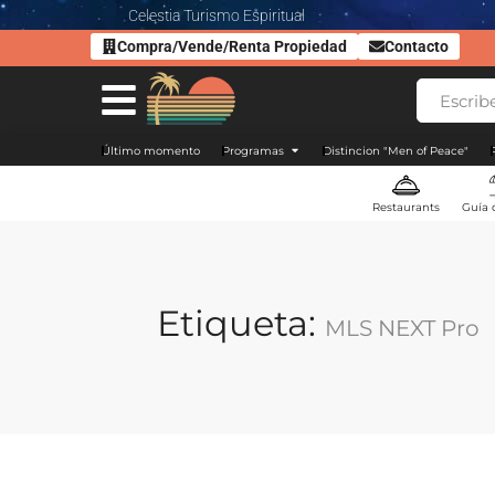
Celestia Turismo Espiritual
Compra/Vende/Renta Propiedad
Contacto
Último momento
Programas
Distincion "Men of Peace"
Restaurants
Guía 
Etiqueta:
MLS NEXT Pro