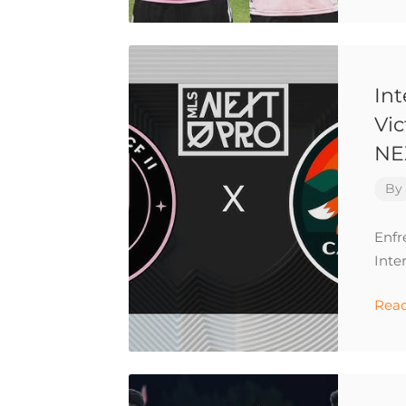
Int
Vic
NE
By
Enfr
Inte
Rea