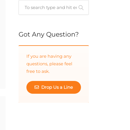
Cuando hay resultados autocompletados, puedes utiliz
Got Any Question?
If you are having any
questions, please feel
free to ask.
Drop Us a Line