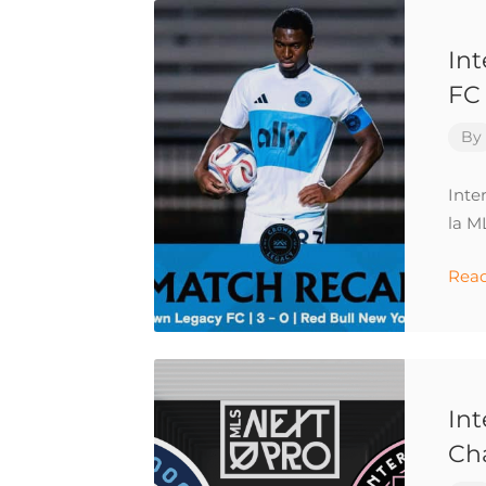
Int
FC 
By
Inte
la M
Rea
Int
Ch