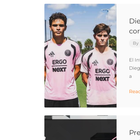
Die
cor
By
El I
Dieg
a
Rea
Pre