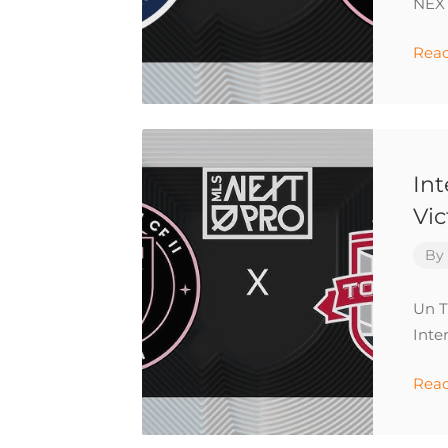
NEXT
Rea
Int
Vic
By
Un T
Inte
Rea