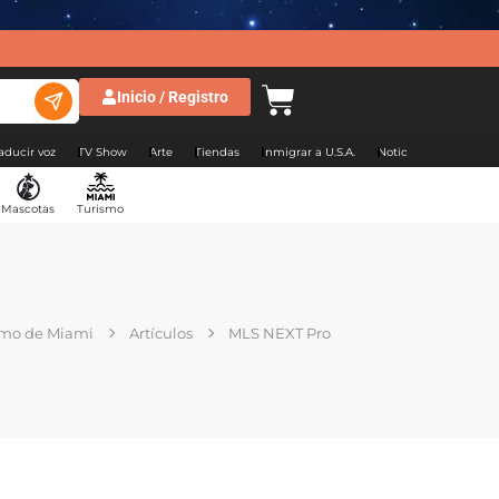
Inicio / Registro
aducir voz
TV Show
Arte
Tiendas
Inmigrar a U.S.A.
Noticias Argentina
Mascotas
Turismo
tmo de Miami
Artículos
MLS NEXT Pro