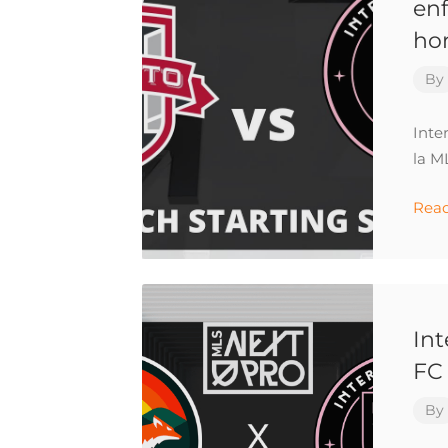
en
ho
By
Inte
la M
Rea
Int
FC
By