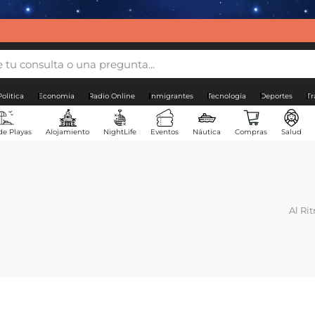
Politica
Economia
Radio Online
Inmigrantes
Tecnología
Deportes
Tr
de Playas
Alojamiento
NightLife
Eventos
Náutica
Compras
Salud
Al Ri