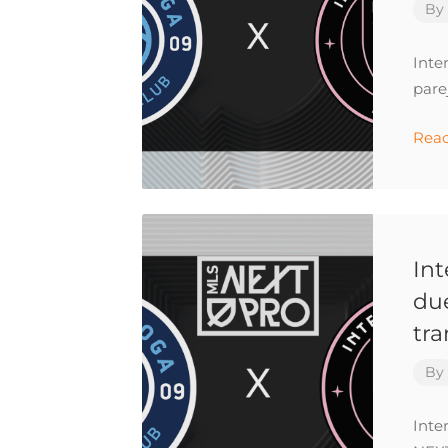
By
Inte
pare
Rea
Int
du
tra
By
Inte