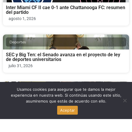
Inter Miami CF II cae 0-1 ante Chattanooga FC: resumen
del partido
agosto 1, 2026
Deportes
SEC y Big Ten: el Senado avanza en el proyecto de ley
de deportes universitarios
julio 31, 2026
Usamos cookies para asegurar que te damos la mejor
Deportes
experiencia en nuestra web. Si continúas usando este sitio,
asumiremos que estás de acuerdo con ello.
Inter Miami vs Columbus Crew: duelo clave de la MLS en
Nu Stadium
Aceptar
julio 31, 2026