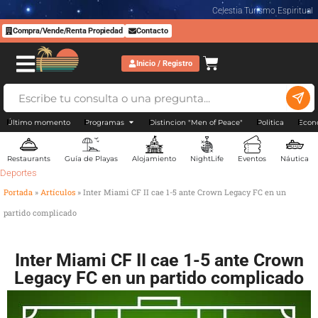
Celestia Turismo Espiritual
Compra/Vende/Renta Propiedad
Contacto
Inicio / Registro
Último momento
Programas
Distincion "Men of Peace"
Politica
Econ
Restaurants
Guía de Playas
Alojamiento
NightLife
Eventos
Náutica
Deportes
Portada
»
Artículos
»
Inter Miami CF II cae 1-5 ante Crown Legacy FC en un
partido complicado
Inter Miami CF II cae 1-5 ante Crown
Legacy FC en un partido complicado