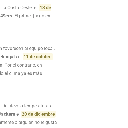
 la Costa Oeste: el
13 de
 49ers
. El primer juego en
m
favorecen al equipo local,
 Bengals
el
11 de octubre
.
. Por el contrario, en
do el clima ya es más
d de nieve o temperaturas
Packers
el
20 de diciembre
amente a alguien no le gusta