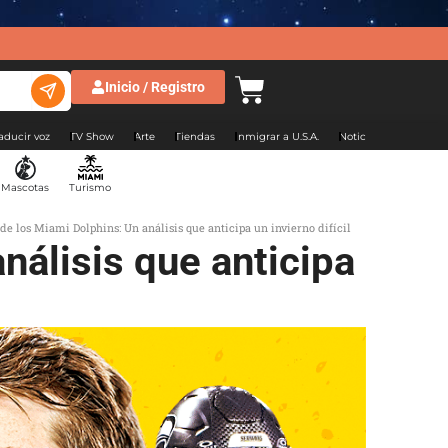
Inicio / Registro
aducir voz
TV Show
Arte
Tiendas
Inmigrar a U.S.A.
Noticias Argentina
Mascotas
Turismo
de los Miami Dolphins: Un análisis que anticipa un invierno difícil
nálisis que anticipa