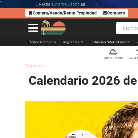
Celestia Turismo Espiritual
Compra/Vende/Renta Propiedad
Contacto
Último momento
Programas
Distincion "Men of Peace"
Restaurants
Guía 
Deportes
Calendario 2026 de 