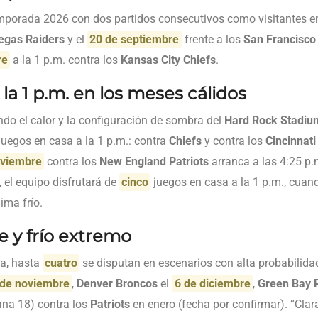
mporada 2026 con dos partidos consecutivos como visitantes en
egas Raiders
y el
20 de septiembre
frente a los
San Francisco
re
a la 1 p.m. contra los
Kansas City Chiefs
.
 la 1 p.m. en los meses cálidos
ndo el calor y la configuración de sombra del
Hard Rock Stadiu
juegos en casa a la 1 p.m.: contra
Chiefs
y contra los
Cincinnati
oviembre
contra los
New England Patriots
arranca a las 4:25 p.m
 el equipo disfrutará de
cinco
juegos en casa a la 1 p.m., cuan
ima frío.
ve y frío extremo
ta, hasta
cuatro
se disputan en escenarios con alta probabilida
 de noviembre
,
Denver Broncos
el
6 de diciembre
,
Green Bay 
ana 18) contra los
Patriots
en enero (fecha por confirmar). “Clar