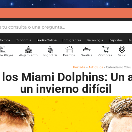
Politica
Economia
Radio Online
Inmigrantes
Tecnología
Deportes
Tr
de Playas
Alojamiento
NightLife
Eventos
Náutica
Compras
Salud
Portada
»
Artículos
»
Calendario 2026 
los Miami Dolphins: Un a
un invierno difícil