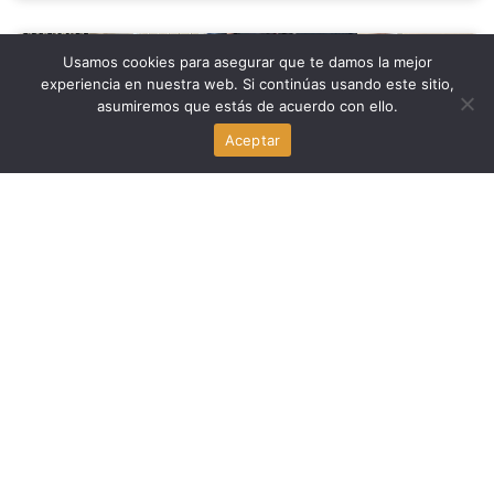
Usamos cookies para asegurar que te damos la mejor
Economia
experiencia en nuestra web. Si continúas usando este sitio,
asumiremos que estás de acuerdo con ello.
Byron Donalds y los impuestos a la propiedad: la medida
que genera debate en Florida
Aceptar
agosto 6, 2026
Familia y Crianza
La administración Trump reestructura el programa de
prevención del embarazo adolescente con educación en
abstinencia
agosto 6, 2026