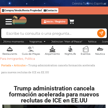
Celestia Turismo Espiritual
Compra/Vende/Renta Propiedad
Contacto
Inicio / Registro
Último momento
Programas
Distincion "Men of Peace"
Politica
Econ
Restaurants
Guía de Playas
Alojamiento
NightLife
Eventos
Náutica
Para Inmigrantes
,
Politica
Portada
»
Artículos
»
Trump administration cancela formación acelerada
para nuevos reclutas de ICE en EE.UU
Trump administration cancela
formación acelerada para nuevos
reclutas de ICE en EE.UU