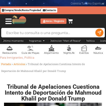
Celestia Turismo Espiritual
Compra/Vende/Renta Propiedad
Contacto
Inicio / Registro
Último momento
Programas
Distincion "Men of Peace"
Politica
Econ
Restaurants
Guía de Playas
Alojamiento
NightLife
Eventos
Náutica
Para Inmigrantes
,
Politica
Portada
»
Artículos
»
Tribunal de Apelaciones Cuestiona Intento de
Deportación de Mahmoud Khalil por Donald Trump
Tribunal de Apelaciones Cuestiona
Intento de Deportación de Mahmoud
Khalil por Donald Trump