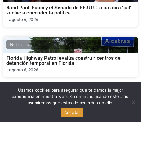
Rand Paul, Fauci y el Senado de EE.UU.: la palabra ‘jail’
vuelve a encender la política
agosto 6, 2026
Noticia Local
Florida Highway Patrol evalúa construir centros de
detención temporal en Florida
agosto 6, 2026
Usamos cookies para asegurar que te damos la mejor
Politica
experiencia en nuestra web. Si continúas usando este sitio,
asumiremos que estás de acuerdo con ello.
Rand Paul y Fauci: el Senado vota un polémico pedido al
Aceptar
Departamento de Justicia
agosto 6, 2026