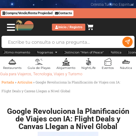
Celestia Turismo Espiritual
Compra/Vende/Renta Propiedad
Contacto
Inicio / Registro
Último momento
Programas
Distincion "Men of Peace"
Politica
Econ
Restaurants
Guía de Playas
Alojamiento
NightLife
Eventos
Náutica
Guía para Viajeros
,
Tecnologia
,
Viajes y Turismo
Portada
»
Artículos
»
Google Revoluciona la Planificación de Viajes con IA:
Flight Deals y Canvas Llegan a Nivel Global
Google Revoluciona la Planificación
de Viajes con IA: Flight Deals y
Canvas Llegan a Nivel Global