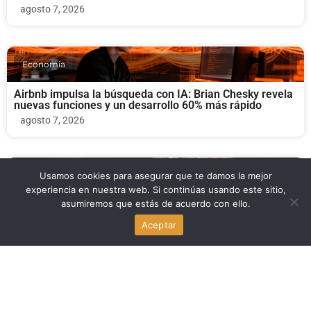
agosto 7, 2026
Economia
Airbnb impulsa la búsqueda con IA: Brian Chesky revela
nuevas funciones y un desarrollo 60% más rápido
agosto 7, 2026
Bienestar y Salud Mental
Usamos cookies para asegurar que te damos la mejor
experiencia en nuestra web. Si continúas usando este sitio,
asumiremos que estás de acuerdo con ello.
Nuevo México ordena a Meta pagar $567 millones por
seguridad infantil
Aceptar
agosto 7, 2026
Economia