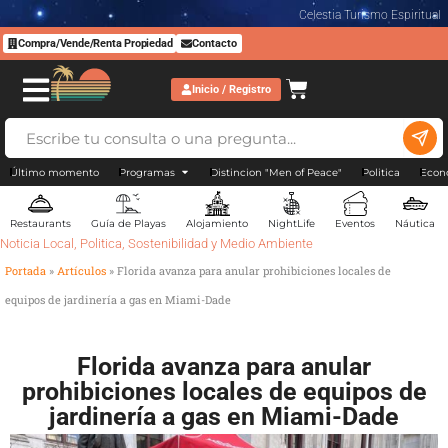
Celestia Turismo Espiritual
Compra/Vende/Renta Propiedad
Contacto
Inicio / Registro
Último momento
Programas
Distincion "Men of Peace"
Politica
Econ
Restaurants
Guía de Playas
Alojamiento
NightLife
Eventos
Náutica
Noticia Local
,
Politica
,
Sostenibilidad y Medio Ambiente
Portada
»
Artículos
»
Florida avanza para anular prohibiciones locales de
equipos de jardinería a gas en Miami-Dade
Florida avanza para anular
prohibiciones locales de equipos de
jardinería a gas en Miami-Dade