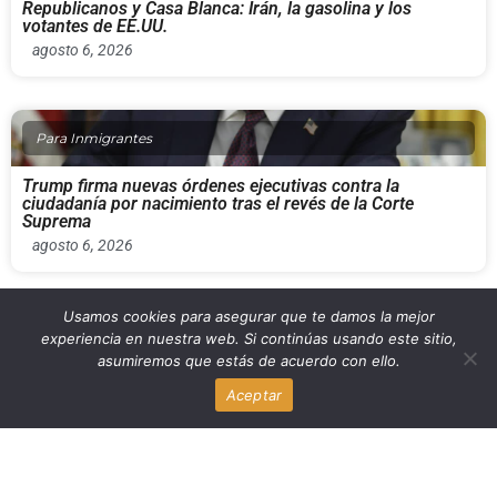
Republicanos y Casa Blanca: Irán, la gasolina y los
votantes de EE.UU.
agosto 6, 2026
Para Inmigrantes
Trump firma nuevas órdenes ejecutivas contra la
ciudadanía por nacimiento tras el revés de la Corte
Suprema
agosto 6, 2026
Usamos cookies para asegurar que te damos la mejor
Para Inmigrantes
experiencia en nuestra web. Si continúas usando este sitio,
asumiremos que estás de acuerdo con ello.
Trump firma nuevas órdenes ejecutivas para limitar la
Aceptar
ciudadanía por nacimiento tras el fallo del Tribunal
Supremo
agosto 6, 2026