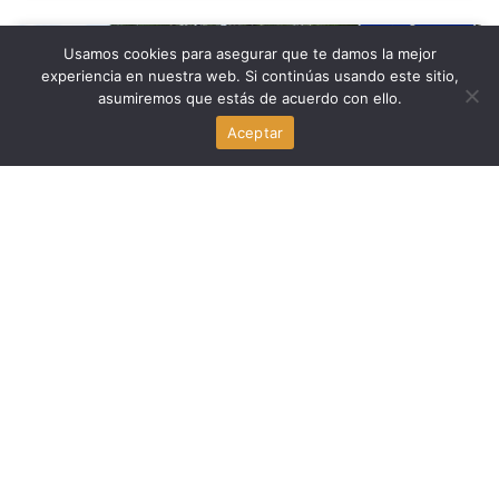
Usamos cookies para asegurar que te damos la mejor
Noticia Local
experiencia en nuestra web. Si continúas usando este sitio,
asumiremos que estás de acuerdo con ello.
Florida Highway Patrol explora nuevas instalaciones
temporales de detención en Florida
Aceptar
agosto 6, 2026
Economia
Flagler Street Renace: La Reconstrucción que Devuelve
la Vida al Corazón de Miami
agosto 6, 2026