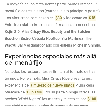
La mayoría de los restaurantes participantes ofrecen un
menú fijo de tres platos (entrada, plato principal y postre).
Los almuerzos comienzan en
$30
y las cenas en
$45
.
Entre los establecimientos confirmados se encuentran
Kojin 2.0
,
Miss Crispy Rice
,
Beauty and the Butcher
,
Bouchon Bistro
,
Cebada Rooftop
,
Sra Martinez
,
The
Wagyu Bar
y el galardonado con estrella Michelin
Shingo
.
Experiencias especiales más allá
del menú fijo
No todos los restaurantes se limitan al formato de tres
tiempos. Por ejemplo,
Miss Crispy Rice
presenta una
experiencia de
almuerzo de nueve platos
y una cena
omakase
de
13 platos
. Por su parte,
Shingo
ofrece las
noches
“Nigiri Nights”
los martes y miércoles por
$180
,
con nigiri y especialidades de temporada (su cena