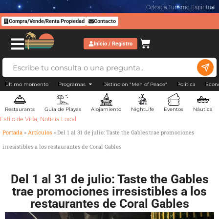
Celestia Turismo Espiritual
Compra/Vende/Renta Propiedad
Contacto
Inicio / Registro
Último momento
Programas
Distincion "Men of Peace"
Politica
Econ
Restaurants
Guía de Playas
Alojamiento
NightLife
Eventos
Náutica
Estilo de Vida
,
Noticia Local
Portada
»
Artículos
»
Del 1 al 31 de julio: Taste the Gables trae promociones
irresistibles a los restaurantes de Coral Gables
Del 1 al 31 de julio: Taste the Gables
trae promociones irresistibles a los
restaurantes de Coral Gables