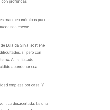
s con profundas
dores macroeconómicos pueden
” puede sostenerse
 de Lula da Silva, sostiene
ficultades, sí, pero con
rno. Allí el Estado
decidido abandonar esa
ridad empieza por casa. Y
olítica desacertada. Es una