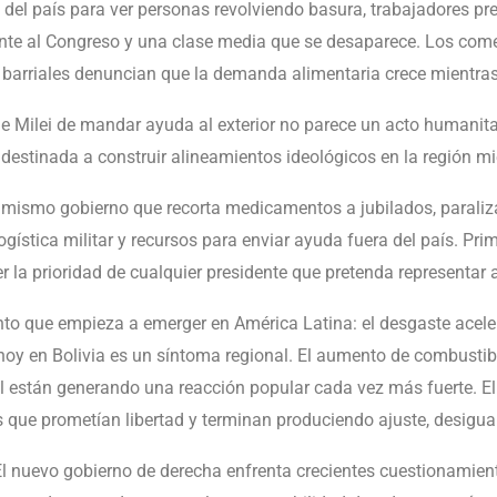
 del país para ver personas revolviendo basura, trabajadores pre
e al Congreso y una clase media que se desaparece. Los come
 barriales denuncian que la demanda alimentaria crece mientras 
de Milei de mandar ayuda al exterior no parece un acto humanita
 destinada a construir alineamientos ideológicos en la región mi
el mismo gobierno que recorta medicamentos a jubilados, paraliz
logística militar y recursos para enviar ayuda fuera del país. Pr
r la prioridad de cualquier presidente que pretenda representar 
to que empieza a emerger en América Latina: el desgaste acele
hoy en Bolivia es un síntoma regional. El aumento de combustibl
ial están generando una reacción popular cada vez más fuerte. E
que prometían libertad y terminan produciendo ajuste, desigual
 El nuevo gobierno de derecha enfrenta crecientes cuestionamien