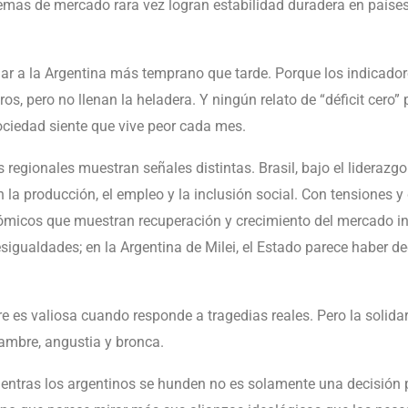
remas de mercado rara vez logran estabilidad duradera en paíse
gar a la Argentina más temprano que tarde. Porque los indica
ros, pero no llenan la heladera. Y ningún relato de “déficit cero
ciedad siente que vive peor cada mes.
 regionales muestran señales distintas. Brasil, bajo el liderazgo
 producción, el empleo y la inclusión social. Con tensiones y di
ómicos que muestran recuperación y crecimiento del mercado inte
esigualdades; en la Argentina de Milei, el Estado parece haber 
 es valiosa cuando responde a tragedias reales. Pero la solida
hambre, angustia y bronca.
entras los argentinos se hunden no es solamente una decisión p