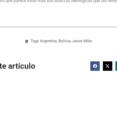
no que parece mirar más sus alianzas ideológicas que las nece
Tags
Argentina
,
Bolivia
,
Javier Milei
e artículo