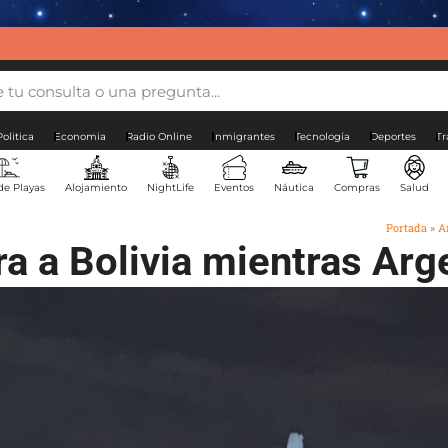
Politica
Economia
Radio Online
Inmigrantes
Tecnología
Deportes
Tr
de Playas
Alojamiento
NightLife
Eventos
Náutica
Compras
Salud
Portada
»
A
ra a Bolivia mientras Ar