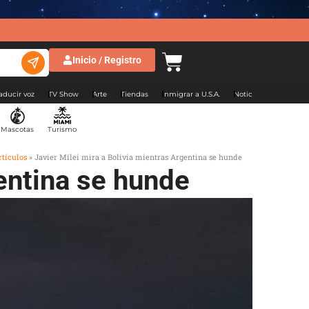
Inicio / Registro
aducir voz
TV Show
Arte
Tiendas
Inmigrar a U.S.A.
Noticias Argentina
Mascotas
Turismo
rtículos
»
Javier Milei mira a Bolivia mientras Argentina se hunde
gentina se hunde