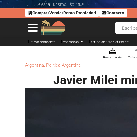
Celestia Turismo Espiritual
Compra/Vende/Renta Propiedad
Contacto
Último momento
Programas
Distincion "Men of Peace"
Restaurants
Guía 
Argentina
,
Politica Argentina
Javier Milei mi