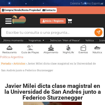
Celestia Turismo Espiritual
Compra/Vende/Renta Propiedad
Contacto
Inicio / Registro
Último momento
Programas
Distincion "Men of Peace"
Politica
Econ
Restaurants
Guía de Playas
Alojamiento
NightLife
Eventos
Náutica
Politica Argentina
Portada
»
Artículos
»
Javier Milei dicta clase magistral en la Universidad de
San Andrés junto a Federico Sturzenegger
Javier Milei dicta clase magistral en
la Universidad de San Andrés junto a
Federico Sturzenegger