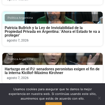
Politica Argentina
Patricia Bullrich y la Ley de Inviolabilidad de la
Propiedad Privada en Argentina: ‘Ahora el Estado te va a
proteger’
agosto 7, 2026
Politica Argentina
Hartazgo en el PJ: senadores peronistas exigen el fin de
la interna Kicillof-Máximo Kirchner
agosto 7, 2026
Usamos cookies para asegurar que te damos la mejor
experiencia en nuestra web. Si continúas usando este sitio,
Politica Argentina
asumiremos que estás de acuerdo con ello.