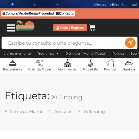
Celestia Turismo Espiritual
Compra/Vende/Renta Propiedad
Contacto
Inicio / Registro
Último momento
Programas
Distincion "Men of Peace"
Politica
Econ
Restaurants
Guía de Playas
Alojamiento
NightLife
Eventos
Náutica
Etiqueta:
Xi Jinping
Al Ritmo de Miami
Artículos
Xi Jinping