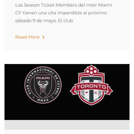
Los Season Ticket Members del Inter Miami
CF tienen una cita imperdible el próximo
sábado 9 de mayo. El club
Read More