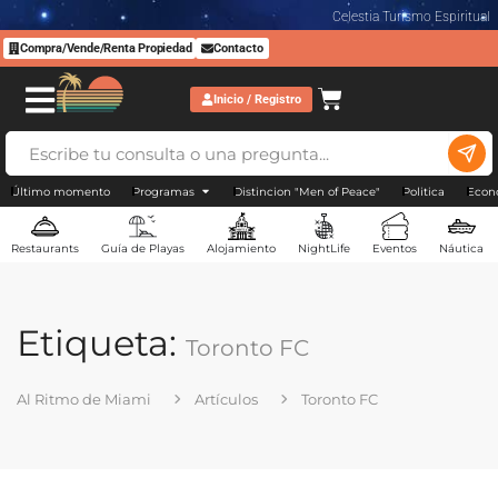
Celestia Turismo Espiritual
Compra/Vende/Renta Propiedad
Contacto
Inicio / Registro
Último momento
Programas
Distincion "Men of Peace"
Politica
Econ
Restaurants
Guía de Playas
Alojamiento
NightLife
Eventos
Náutica
Etiqueta:
Toronto FC
Al Ritmo de Miami
Artículos
Toronto FC