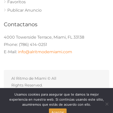
Favoritos
Publicar Anuncio
Contactanos
4000 Towerside Terrace, Miami, FL 33138
Phone: (786) 414-0251
E-Mail:
info@alritmodemiami.com
Al Ritmo de Miami © All
Rights Reserved.
Politicas de Privacidad
Usamos cookies para asegurar que te damos la mejor
Site Map
experiencia en nuestra web. Si continúas usando este sitio,
asumiremos que estás de acuerdo con ello.
Aceptar