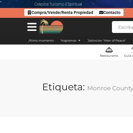
Celestia Turismo Espiritual
Compra/Vende/Renta Propiedad
Contacto
Último momento
Programas
Distincion "Men of Peace"
Restaurants
Guía 
Etiqueta:
Monroe Count