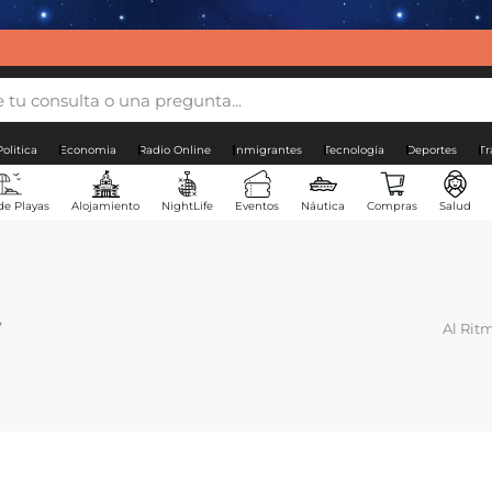
Politica
Economia
Radio Online
Inmigrantes
Tecnología
Deportes
Tr
de Playas
Alojamiento
NightLife
Eventos
Náutica
Compras
Salud
y
Al Rit