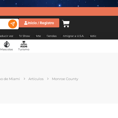
Inicio / Registro
aducir voz
TV Show
Arte
Tiendas
Inmigrar a U.S.A.
Noticias Argentina
Mascotas
Turismo
mo de Miami
Artículos
Monroe County