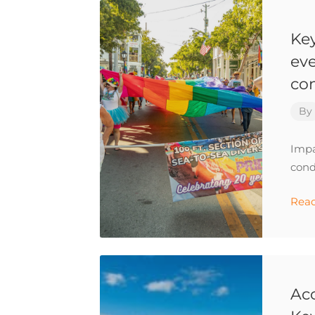
Key
eve
con
By
Impa
cond
Rea
Acc