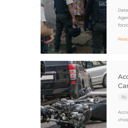
Dete
Agen
forz
Rea
Acc
Car
By
Acci
choq