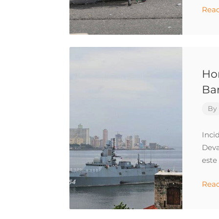
Rea
Hom
Ba
By
Inci
Deva
este
Rea