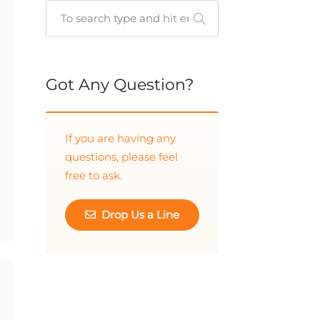
Cuando hay resultados autocompletados, puedes utiliz
Got Any Question?
If you are having any
questions, please feel
free to ask.
Drop Us a Line