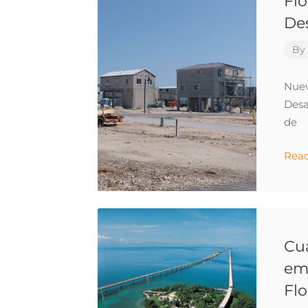
Flo
Des
By
Nuev
Desa
de
Rea
Cua
emb
Flo