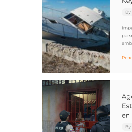
Key
By
Impa
pers
emba
Rea
Ag
Es
en 
By