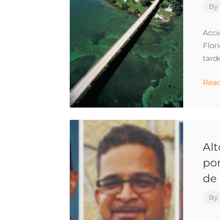
By
Acci
Flor
tard
Rea
Al
po
de
By