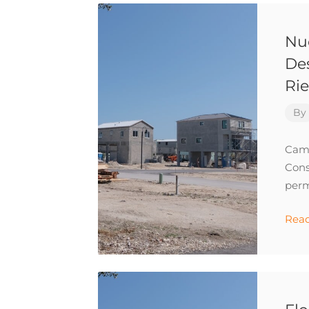
Nu
Des
Ri
By
Camb
Cons
perm
Rea