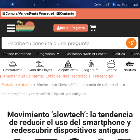
Celestia Turismo Espiritual
Compra/Vende/Renta Propiedad
Contacto
Inicio / Registro
Último momento
Programas
Distincion "Men of Peace"
Politica
Econ
Restaurants
Guía de Playas
Alojamiento
NightLife
Eventos
Náutica
Bienestar y Salud Mental
,
Estilo de Vida
,
Tecnologia
,
Tendencias
Portada
»
Artículos
»
Movimiento ‘slowtech’: la tendencia de reducir el uso
del smartphone y redescubrir dispositivos antiguos
Movimiento ‘slowtech’: la tendencia
de reducir el uso del smartphone y
redescubrir dispositivos antiguos