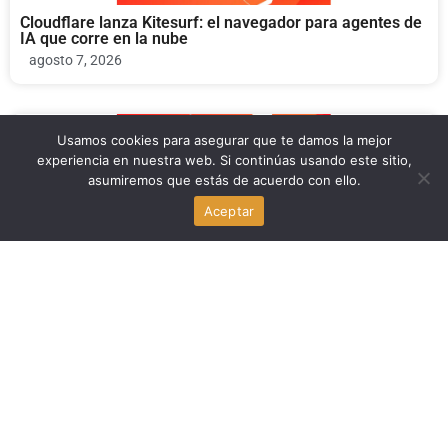
Cloudflare lanza Kitesurf: el navegador para agentes de
IA que corre en la nube
agosto 7, 2026
Usamos cookies para asegurar que te damos la mejor
Negocios
experiencia en nuestra web. Si continúas usando este sitio,
asumiremos que estás de acuerdo con ello.
Cloudflare presenta Kitesurf: el navegador en la nube
para agentes de IA
Aceptar
agosto 7, 2026
Negocios
Cloudflare presenta Kitesurf, el navegador en la nube
para agentes de IA
agosto 7, 2026