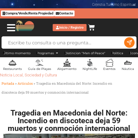
Celestia Turismo Espiritual
Compra/Vende/Renta Propiedad
Contacto
Inicio / Registro
Último momento
Programas
Distincion "Men of Peace"
Politica
Econ
Restaurants
Guía de Playas
Alojamiento
NightLife
Eventos
Náutica
Noticia Local
,
Sociedad y Cultura
Portada
»
Artículos
»
Tragedia en Macedonia del Norte: Incendio en
discoteca deja 59 muertos y conmoción internacional
Tragedia en Macedonia del Norte:
Incendio en discoteca deja 59
muertos y conmoción internacional