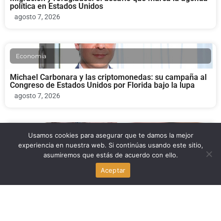
política en Estados Unidos
agosto 7, 2026
Economia
Michael Carbonara y las criptomonedas: su campaña al
Congreso de Estados Unidos por Florida bajo la lupa
agosto 7, 2026
Economia
Usamos cookies para asegurar que te damos la mejor
experiencia en nuestra web. Si continúas usando este sitio,
asumiremos que estás de acuerdo con ello.
Juez federal bloquea la reforma de HUD para atender la
falta de vivienda en EE.UU.
Aceptar
agosto 7, 2026
Familia y Crianza