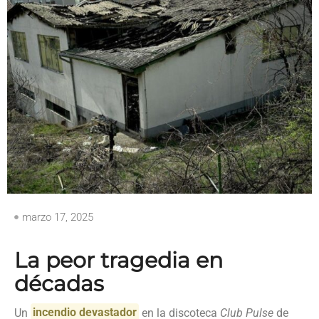
marzo 17, 2025
La peor tragedia en
décadas
Un
incendio devastador
en la discoteca
Club Pulse
de