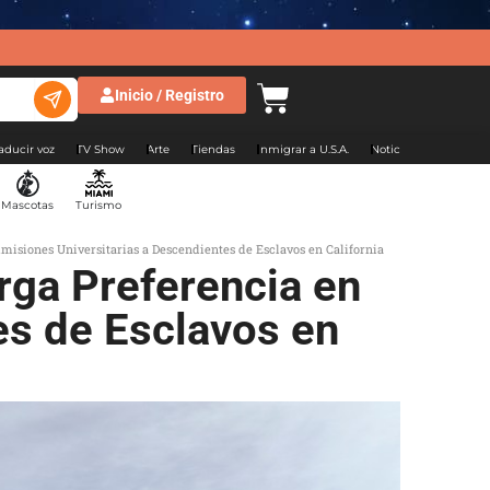
Inicio / Registro
aducir voz
TV Show
Arte
Tiendas
Inmigrar a U.S.A.
Noticias Argentina
Mascotas
Turismo
isiones Universitarias a Descendientes de Esclavos en California
ga Preferencia en
es de Esclavos en