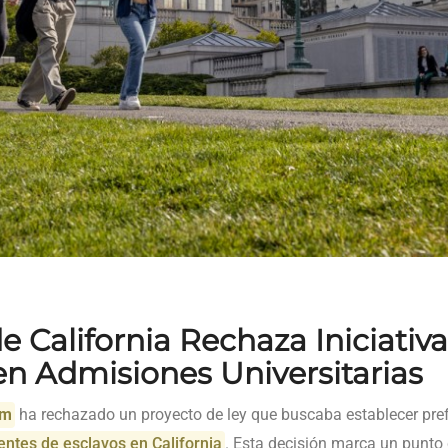
 California Rechaza Iniciativa
en Admisiones Universitarias
om
ha rechazado un proyecto de ley que buscaba establecer pre
ntes de esclavos en California
. Esta decisión marca un punto 