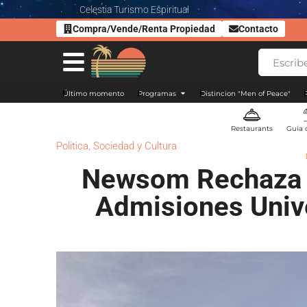
Celestia Turismo Espiritual
Compra/Vende/Renta Propiedad
Contacto
Último momento
Programas
Distincion "Men of Peace"
Restaurants
Guía 
Politica
,
Sociedad y Cultura
Newsom Rechaza P
Admisiones Unive