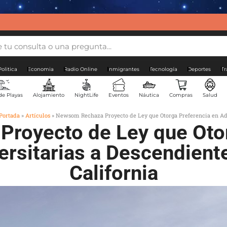
Politica
Economia
Radio Online
Inmigrantes
Tecnología
Deportes
Tr
de Playas
Alojamiento
NightLife
Eventos
Náutica
Compras
Salud
Portada
»
Artículos
»
Newsom Rechaza Proyecto de Ley que Otorga Preferencia en Adm
royecto de Ley que Otor
rsitarias a Descendient
California