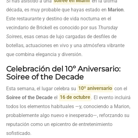
Si has asistido a una
soiree en Miami
en la última
década, es muy probable que hayas estado en
Marion
.
Este restaurante y destino de vida nocturna en el
vecindario de Brickell es conocido por sus
Thursday
Soirees
, esas cenas de lujo cargadas de desfiles de
botellas, actuaciones en vivo y una atmósfera vibrante
que combina elegancia y diversión.
Celebración del 10º Aniversario:
Soiree of the Decade
Esta semana, el lugar celebra su
10º aniversario
con el
Soiree of the Decade
el
16 de octubre
. El evento incluirá
todos los elementos habituales —y, conociendo a Marion,
probablemente algo nuevo e inesperado—, reforzando su
reputación como un epicentro de entretenimiento
sofisticado.