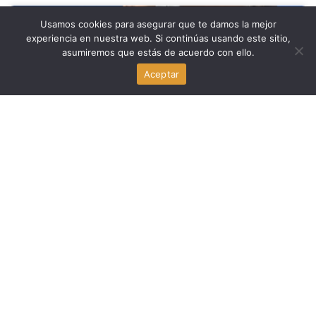
Usamos cookies para asegurar que te damos la mejor
Familia y Crianza
experiencia en nuestra web. Si continúas usando este sitio,
asumiremos que estás de acuerdo con ello.
Jose Dotres pide a padres haitianos llevar a sus hijos a
la escuela en Miami-Dade ante el fin del TPS
Aceptar
agosto 7, 2026
Noticia Local
David Suarez, la Policía de Miami Beach y la parada en
carrito de golf que generó controversia
agosto 7, 2026