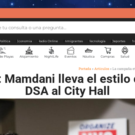
Politica
Economia
Radio Online
Inmigrantes
Tecnología
Deportes
Tr
de Playas
Alojamiento
NightLife
Eventos
Náutica
Compras
Salud
Portada
»
Artículos
»
La campaña et
 Mamdani lleva el estilo 
DSA al City Hall