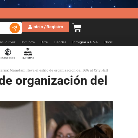
Inicio / Registro
aducir voz
TV Show
Arte
Tiendas
Inmigrar a U.S.A.
Noticias Argentina
Mascotas
Turismo
erna: Mamdani lleva el estilo de organización del DSA al City Hall
de organización del