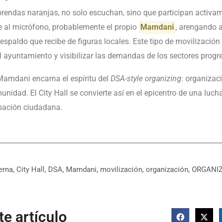
rendas naranjas, no solo escuchan, sino que participan activa
 al micrófono, probablemente el propio
Mamdani
, arengando a
 respaldo que recibe de figuras locales. Este tipo de movilizació
el ayuntamiento y visibilizar las demandas de los sectores progre
amdani encarna el espíritu del
DSA-style organizing
: organizac
unidad. El City Hall se convierte así en el epicentro de una lucha
cipación ciudadana.
erna
,
City Hall
,
DSA
,
Mamdani
,
movilización
,
organización
,
ORGANI
e artículo