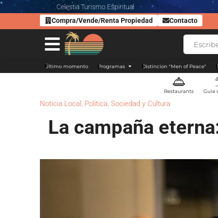
Celestia Turismo Espiritual
Compra/Vende/Renta Propiedad
Contacto
Último momento
Programas
Distincion "Men of Peace"
Restaurants
Guía 
Noticia Local
,
Politica
,
Sociedad y Cultura
La campaña eterna: