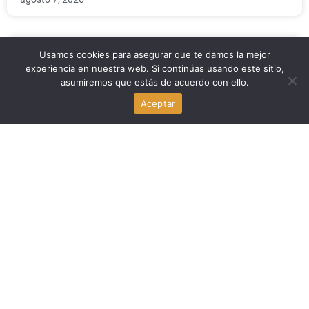
Usamos cookies para asegurar que te damos la mejor
Economia
experiencia en nuestra web. Si continúas usando este sitio,
asumiremos que estás de acuerdo con ello.
Revés cripto en el Senado de Estados Unidos: la
CLARITY Act, en el centro del debate
Aceptar
agosto 7, 2026
Politica
Migración y refugiados: el desafío que marca la agenda
política en Estados Unidos
agosto 7, 2026