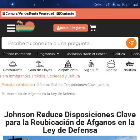
Celestia Turismo Espiritual
Compra/Vende/Renta Propiedad
Contacto
Inicio / Registro
Último momento
Programas
Distincion "Men of Peace"
Politica
Econ
Restaurants
Guía de Playas
Alojamiento
NightLife
Eventos
Náutica
Para Inmigrantes
,
Politica
,
Sociedad y Cultura
Portada
»
Artículos
»
Johnson Reduce Disposiciones Clave para la
Reubicación de Afganos en la Ley de Defensa
Johnson Reduce Disposiciones Clave
para la Reubicación de Afganos en la
Ley de Defensa