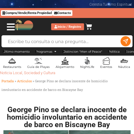
Celestia Turismo Espiritual
Compra/Vende/Renta Propiedad
Contacto
Inicio / Registro
Último momento
Programas
Distincion "Men of Peace"
Politica
Econ
Restaurants
Guía de Playas
Alojamiento
NightLife
Eventos
Náutica
Noticia Local
,
Sociedad y Cultura
Portada
»
Artículos
»
George Pino se declara inocente de homicidio
involuntario en accidente de barco en Biscayne Bay
George Pino se declara inocente de
homicidio involuntario en accidente
de barco en Biscayne Bay