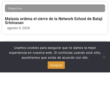
Negocios
Malasia ordena el cierre de la Network School de Balaji
Srinivasan
agosto 5, 2026
Arte y Cultura
Usamos cookies para asegurar que te damos la mejor
experiencia en nuestra web. Si continúas usando este sitio,
asumiremos que estás de acuerdo con ello.
El «Cartel de los Soles»: una imagen que evoca a
Venezuela
Aceptar
agosto 4, 2026
Noticia Local
Claudia Carolina Rodríguez Caglianone recupera su
libertad tras detención de ICE en Florida
agosto 4, 2026