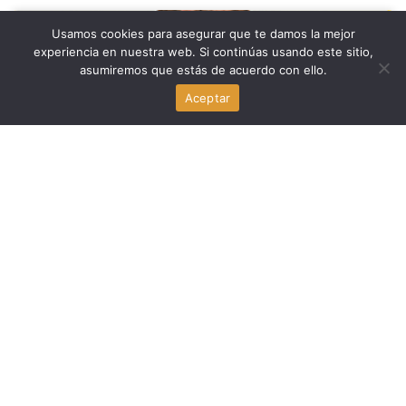
Noticia Local
Usamos cookies para asegurar que te damos la mejor
experiencia en nuestra web. Si continúas usando este sitio,
asumiremos que estás de acuerdo con ello.
David Suárez: la parada de tráfico que desató una
guerra con la policía de Miami Beach
Aceptar
agosto 7, 2026
Para Inmigrantes
Trump firma nuevas órdenes ejecutivas contra la
ciudadanía por nacimiento tras el revés de la Corte
Suprema
agosto 6, 2026