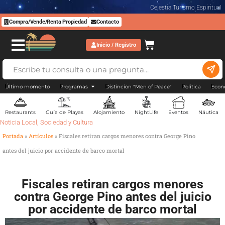
Celestia Turismo Espiritual
Compra/Vende/Renta Propiedad
Contacto
Inicio / Registro
Último momento
Programas
Distincion "Men of Peace"
Politica
Econ
Restaurants
Guía de Playas
Alojamiento
NightLife
Eventos
Náutica
Noticia Local
,
Sociedad y Cultura
Portada
»
Artículos
»
Fiscales retiran cargos menores contra George Pino
antes del juicio por accidente de barco mortal
Fiscales retiran cargos menores
contra George Pino antes del juicio
por accidente de barco mortal