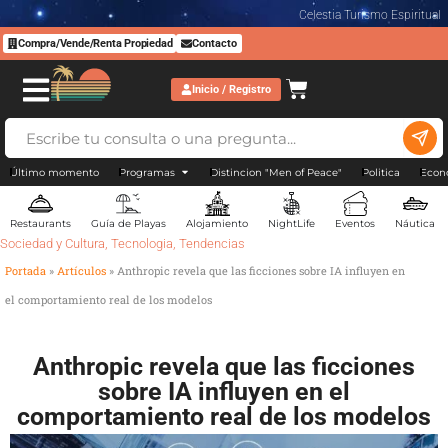
Celestia Turismo Espiritual
Compra/Vende/Renta Propiedad
Contacto
Inicio / Registro
Último momento
Programas
Distincion "Men of Peace"
Politica
Econ
Restaurants
Guía de Playas
Alojamiento
NightLife
Eventos
Náutica
Sociedad y Cultura
,
Tecnologia
,
Tendencias
Portada
»
Artículos
»
Anthropic revela que las ficciones sobre IA influyen en
el comportamiento real de los modelos
Anthropic revela que las ficciones
sobre IA influyen en el
comportamiento real de los modelos