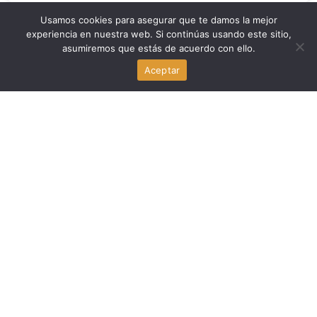
Usamos cookies para asegurar que te damos la mejor
experiencia en nuestra web. Si continúas usando este sitio,
Economia
asumiremos que estás de acuerdo con ello.
Aceptar
FCC elimina límite de propiedad de canales de televisión
en Estados Unidos
agosto 6, 2026
Economia
Omilia recauda $67 millones en Serie B para su
plataforma de atención al cliente
agosto 6, 2026