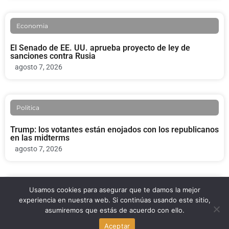
Economia
El Senado de EE. UU. aprueba proyecto de ley de
sanciones contra Rusia
agosto 7, 2026
Politica
Trump: los votantes están enojados con los republicanos
en las midterms
agosto 7, 2026
Politica
Usamos cookies para asegurar que te damos la mejor
experiencia en nuestra web. Si continúas usando este sitio,
asumiremos que estás de acuerdo con ello.
Todd Blanche gana votación clave en el Senado para ser
fiscal general de Trump
Aceptar