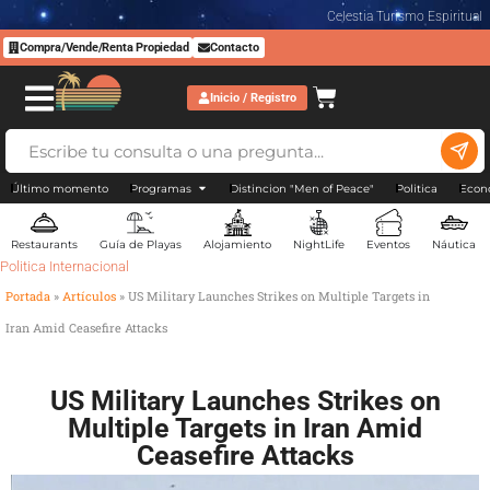
Celestia Turismo Espiritual
Compra/Vende/Renta Propiedad
Contacto
Inicio / Registro
Último momento
Programas
Distincion "Men of Peace"
Politica
Econ
Restaurants
Guía de Playas
Alojamiento
NightLife
Eventos
Náutica
Politica Internacional
Portada
»
Artículos
»
US Military Launches Strikes on Multiple Targets in
Iran Amid Ceasefire Attacks
US Military Launches Strikes on
Multiple Targets in Iran Amid
Ceasefire Attacks