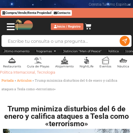
Celestia Turismo Espiritual
Compra/Vende/Renta Propiedad
Contacto
Inicio / Registro
Último momento
Programas
Distincion "Men of Peace"
Politica
Econ
Restaurants
Guía de Playas
Alojamiento
NightLife
Eventos
Náutica
Politica Internacional
,
Tecnologia
Portada
»
Artículos
»
Trump minimiza disturbios del 6 de enero y califica
ataques a Tesla como «terrorismo»
Trump minimiza disturbios del 6 de
enero y califica ataques a Tesla como
«terrorismo»