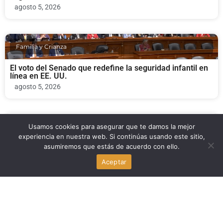
agosto 5, 2026
Familia y Crianza
El voto del Senado que redefine la seguridad infantil en
línea en EE. UU.
agosto 5, 2026
Usamos cookies para asegurar que te damos la mejor
Economia
experiencia en nuestra web. Si continúas usando este sitio,
asumiremos que estás de acuerdo con ello.
La búsqueda con IA de Shopify impulsa el tráfico y las
ventas
Aceptar
agosto 5, 2026
Negocios