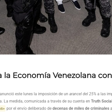
a la Economía Venezolana con
anunció este lunes la imposición de un
arancel del 25%
a las im
a. La medida, comunicada a través de su cuenta en
Truth Socia
as»
por el envío deliberado de
decenas de miles de criminales
a