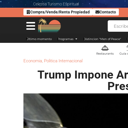
Celestia Turismo Espiritual
Compra/Vende/Renta Propiedad
Contacto
Último momento
Programas
Distincion "Men of Peace"
Restaurants
Guía 
Economia
,
Politica Internacional
Trump Impone Ara
Pre