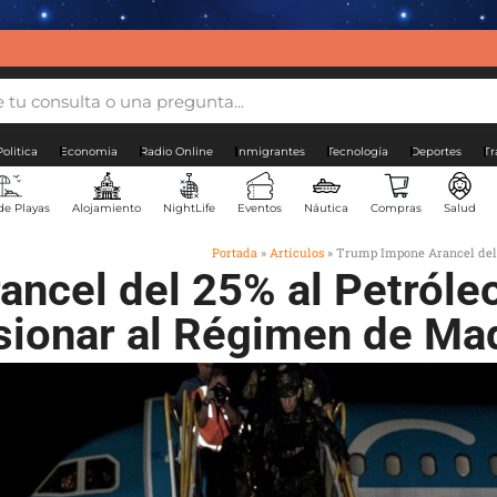
Politica
Economia
Radio Online
Inmigrantes
Tecnología
Deportes
Tr
de Playas
Alojamiento
NightLife
Eventos
Náutica
Compras
Salud
Portada
»
Artículos
»
Trump Impone Arancel del 
ncel del 25% al Petróle
sionar al Régimen de Ma