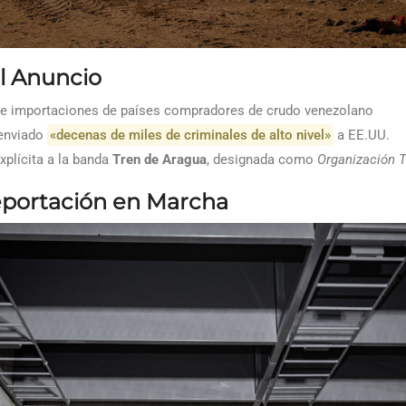
el Anuncio
e importaciones de países compradores de crudo venezolano
enviado
«decenas de miles de criminales de alto nivel»
a EE.UU.
plícita a la banda
Tren de Aragua
, designada como
Organización T
eportación en Marcha