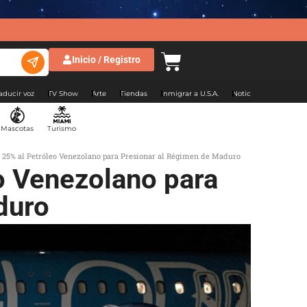
Inicio / Registro
aducir voz
TV Show
Arte
Tiendas
Inmigrar a U.S.A.
Noticias Argentina
Mascotas
Turismo
25% al Petróleo Venezolano para Presionar al Régimen de Maduro
o Venezolano para
duro