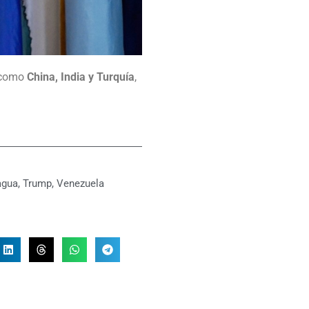
a como
China, India y Turquía
,
agua
,
Trump
,
Venezuela