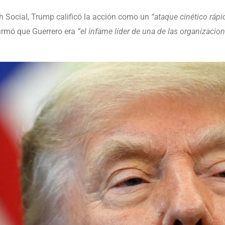
h Social, Trump calificó la acción como un
“ataque cinético rápid
irmó que Guerrero era
“el infame líder de una de las organizacio