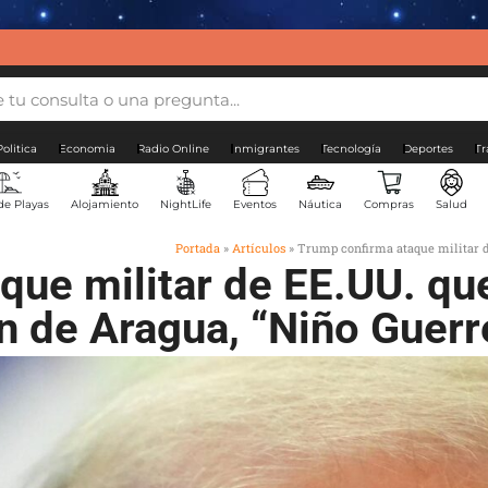
Politica
Economia
Radio Online
Inmigrantes
Tecnología
Deportes
Tr
de Playas
Alojamiento
NightLife
Eventos
Náutica
Compras
Salud
Portada
»
Artículos
»
Trump confirma ataque militar d
ue militar de EE.UU. que 
n de Aragua, “Niño Guerr