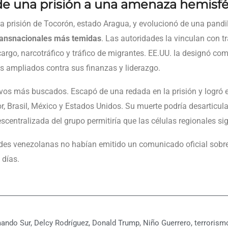
de una prisión a una amenaza hemisfé
la prisión de Tocorón, estado Aragua, y evolucionó de una pandil
transnacionales más temidas
. Las autoridades la vinculan con tr
cargo, narcotráfico y tráfico de migrantes. EE.UU. la designó co
s ampliados contra sus finanzas y liderazgo.
ivos más buscados. Escapó de una redada en la prisión y logró e
r, Brasil, México y Estados Unidos. Su muerte podría desarticul
escentralizada del grupo permitiría que las células regionales s
dades venezolanas no habían emitido un comunicado oficial sobr
 días.
ando Sur
,
Delcy Rodríguez
,
Donald Trump
,
Niño Guerrero
,
terrorism