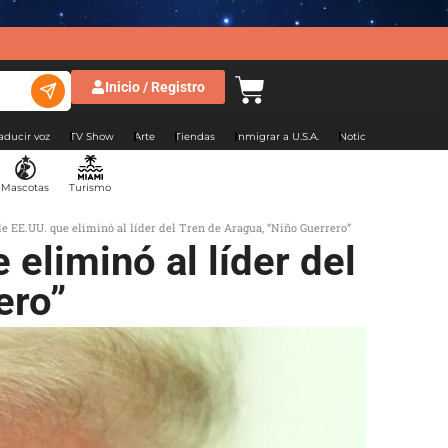
Inicio / Registro
aducir voz
TV Show
Arte
Tiendas
Inmigrar a U.S.A.
Noticias Argentina
Mascotas
Turismo
e EE.UU. que eliminó al líder del Tren de Aragua, “Niño Guerrero”
eliminó al líder del
ero”