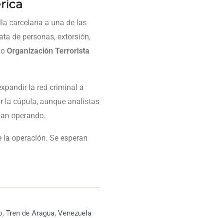
rica
la carcelaria a una de las
ata de personas, extorsión,
mo
Organización Terrorista
xpandir la red criminal a
ar la cúpula, aunque analistas
igan operando.
e la operación. Se esperan
o
,
Tren de Aragua
,
Venezuela