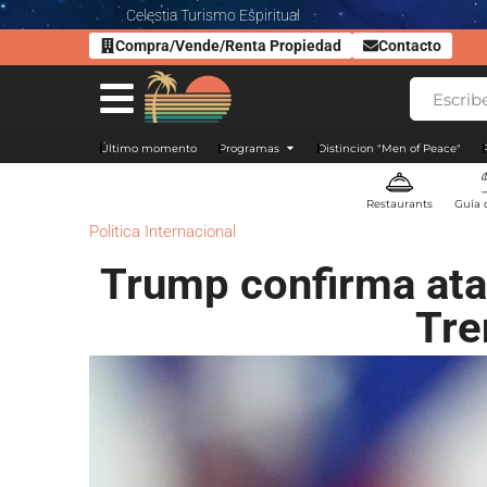
Celestia Turismo Espiritual
Compra/Vende/Renta Propiedad
Contacto
Último momento
Programas
Distincion "Men of Peace"
Restaurants
Guía 
Politica Internacional
Trump confirma ataq
Tre