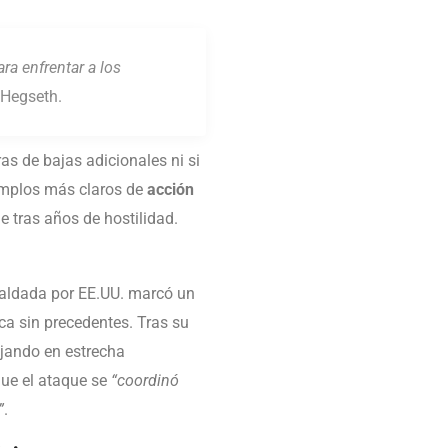
a enfrentar a los
ó Hegseth.
ras de bajas adicionales ni si
jemplos más claros de
acción
e tras años de hostilidad.
aldada por EE.UU. marcó un
ca sin precedentes. Tras su
ajando en estrecha
que el ataque se
“coordinó
”
.