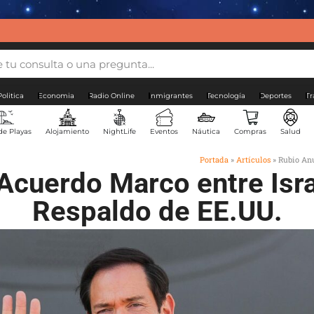
Politica
Economia
Radio Online
Inmigrantes
Tecnología
Deportes
Tr
de Playas
Alojamiento
NightLife
Eventos
Náutica
Compras
Salud
Portada
»
Artículos
»
Rubio Anu
Acuerdo Marco entre Isra
Respaldo de EE.UU.