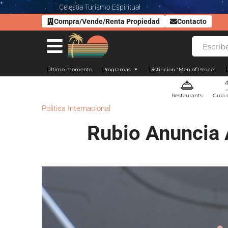
Celestia Turismo Espiritual
Compra/Vende/Renta Propiedad
Contacto
Último momento
Programas
Distincion "Men of Peace"
Restaurants
Guía 
Politica Internacional
Rubio Anuncia 