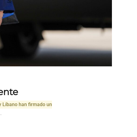
ente
 y Líbano han firmado un
.