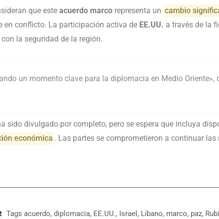
nsideran que este
acuerdo marco
representa un
cambio signific
 en conflicto. La participación activa de
EE.UU.
a través de la f
on la seguridad de la región.
ndo un momento clave para la diplomacia en Medio Oriente», d
ha sido divulgado por completo, pero se espera que incluya disp
ación económica
. Las partes se comprometieron a continuar las
Tags
acuerdo
,
diplomacia
,
EE.UU.
,
Israel
,
Líbano
,
marco
,
paz
,
Rub