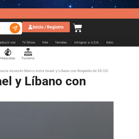
Inicio / Registro
aducir voz
TV Show
Arte
Tiendas
Inmigrar a U.S.A.
Noticias Argentina
Mascotas
Turismo
ncia Acuerdo Marco entre Israel y Líbano con Respaldo de EE.UU.
el y Líbano con