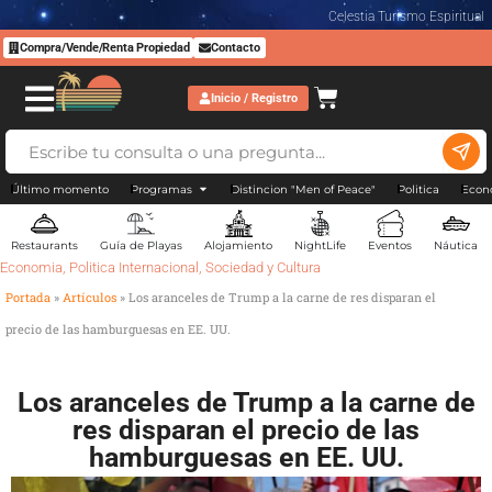
Celestia Turismo Espiritual
Compra/Vende/Renta Propiedad
Contacto
Inicio / Registro
Último momento
Programas
Distincion "Men of Peace"
Politica
Econ
Restaurants
Guía de Playas
Alojamiento
NightLife
Eventos
Náutica
Economia
,
Politica Internacional
,
Sociedad y Cultura
Portada
»
Artículos
»
Los aranceles de Trump a la carne de res disparan el
precio de las hamburguesas en EE. UU.
Los aranceles de Trump a la carne de
res disparan el precio de las
hamburguesas en EE. UU.