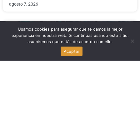
agosto 7, 2026
Usamos cookies para asegurar que te damos la mejor
Politica
experiencia en nuestra web. Si continúas usando este sitio,
asumiremos que estás de acuerdo con ello.
Trump: los votantes están enojados con los republicanos
en las midterms
Aceptar
agosto 7, 2026
Politica
Todd Blanche gana votación clave en el Senado para ser
fiscal general de Trump
agosto 7, 2026