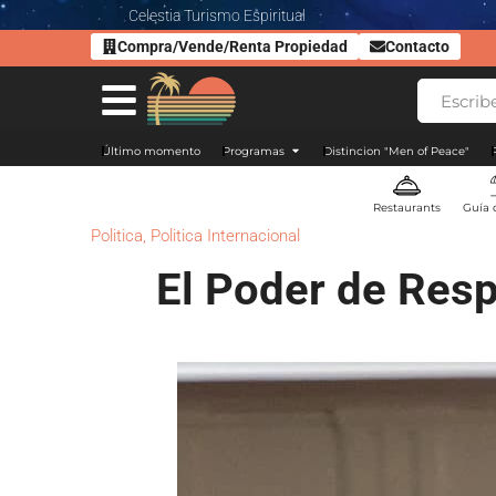
Celestia Turismo Espiritual
Compra/Vende/Renta Propiedad
Contacto
Último momento
Programas
Distincion "Men of Peace"
Restaurants
Guía 
Politica
,
Politica Internacional
El Poder de Resp