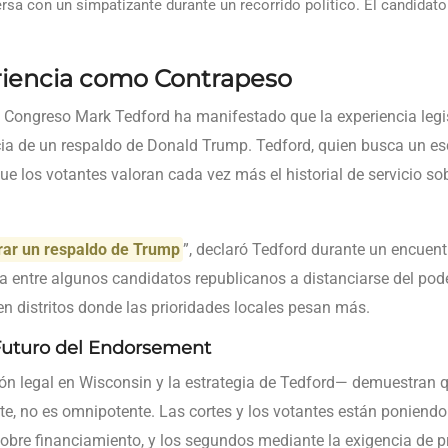
rsa con un simpatizante durante un recorrido político. El candidato
riencia como Contrapeso
 Congreso Mark Tedford ha manifestado que la experiencia legisl
a de un respaldo de Donald Trump. Tedford, quien busca un e
 los votantes valoran cada vez más el historial de servicio sob
rar un respaldo de Trump
”, declaró Tedford durante un encuent
cia entre algunos candidatos republicanos a distanciarse del po
en distritos donde las prioridades locales pesan más.
 Futuro del Endorsement
ón legal en Wisconsin y la estrategia de Tedford— demuestran q
e, no es omnipotente. Las cortes y los votantes están poniendo 
s sobre financiamiento, y los segundos mediante la exigencia de 