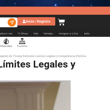
Inicio / Registro
aducir voz
TV Show
Arte
Tiendas
Inmigrar a U.S.A.
Noticias Argentina
Mascotas
Turismo
espaldo de Trump Enfrenta Límites Legales y Competencia Política
Límites Legales y