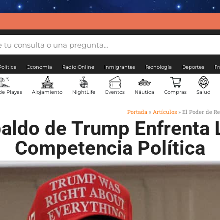
Politica
Economia
Radio Online
Inmigrantes
Tecnología
Deportes
Tr
de Playas
Alojamiento
NightLife
Eventos
Náutica
Compras
Salud
Portada
»
Artículos
»
El Poder de R
aldo de Trump Enfrenta 
Competencia Política