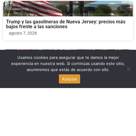
Economia
Trump y las gasolineras de Nueva Jersey: precios más
bajos frente a las sanciones
agosto 7, 2026
Usamos cookies para asegurar que te damos la mejor
Politica
experiencia en nuestra web. Si continúas usando este sitio,
asumiremos que estás de acuerdo con ello.
Trump: los votantes están enojados con los republicanos
en las midterms
Aceptar
agosto 7, 2026
Politica
Todd Blanche gana votación clave en el Senado para ser
fiscal general de Trump
agosto 7, 2026