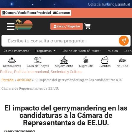
Celestia Turismo Espiritual
Compra/Vende/Renta Propiedad
Contacto
Inicio / Registro
Último momento
Programas
Distincion "Men of Peace"
Politica
Econ
Restaurants
Guía de Playas
Alojamiento
NightLife
Eventos
Náutica
Politica
,
Politica Internacional
,
Sociedad y Cultura
Portada
»
Artículos
»
El impacto del gerrymandering en las candidaturas a la
Cámara de Representantes de EE.UU.
El impacto del gerrymandering en las
candidaturas a la Cámara de
Representantes de EE.UU.