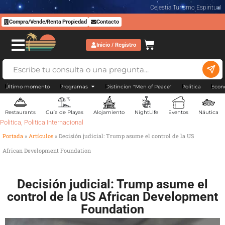
Celestia Turismo Espiritual
Compra/Vende/Renta Propiedad
Contacto
Inicio / Registro
Último momento
Programas
Distincion "Men of Peace"
Politica
Econ
Restaurants
Guía de Playas
Alojamiento
NightLife
Eventos
Náutica
Politica
,
Politica Internacional
Portada
»
Artículos
»
Decisión judicial: Trump asume el control de la US
African Development Foundation
Decisión judicial: Trump asume el
control de la US African Development
Foundation