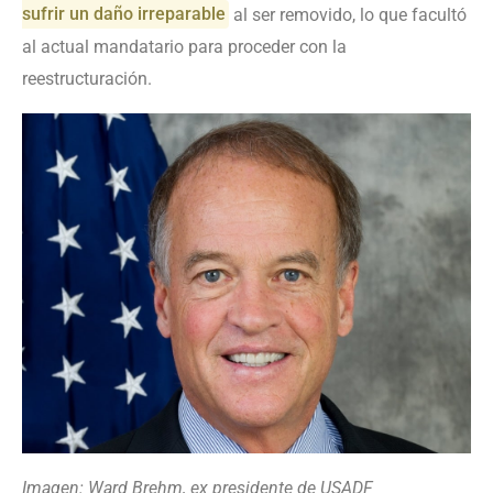
sufrir un daño irreparable
al ser removido, lo que facultó
al actual mandatario para proceder con la
reestructuración.
Imagen: Ward Brehm, ex presidente de USADF