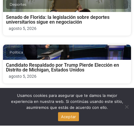
Deportes
Senado de Florida: la legislación sobre deportes
universitarios sigue en negociación
agosto 5, 2026
Politica
Candidato Respaldado por Trump Pierde Elección en
Distrito de Michigan, Estados Unidos
agosto 5, 2026
Usamos cookies para asegurar que te damos la mejor
Politica
experiencia en nuestra web. Si continúas usando este sitio,
asumiremos que estás de acuerdo con ello.
Abdul El-Sayed gana las primarias demócratas de
Aceptar
Michigan: victoria progresista
agosto 5, 2026