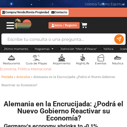
Celestia Turismo Espiritual
Compra/Vende/Renta Propiedad
Contacto
Inicio / Registro
Último momento
Programas
Distincion "Men of Peace"
Politica
Econ
Restaurants
Guía de Playas
Alojamiento
NightLife
Eventos
Náutica
Economia
,
Politica Internacional
Portada
»
Artículos
»
Alemania en la Encrucijada: ¿Podrá el Nuevo Gobierno
Reactivar su Economía?
Alemania en la Encrucijada: ¿Podrá el
Nuevo Gobierno Reactivar su
Economía?