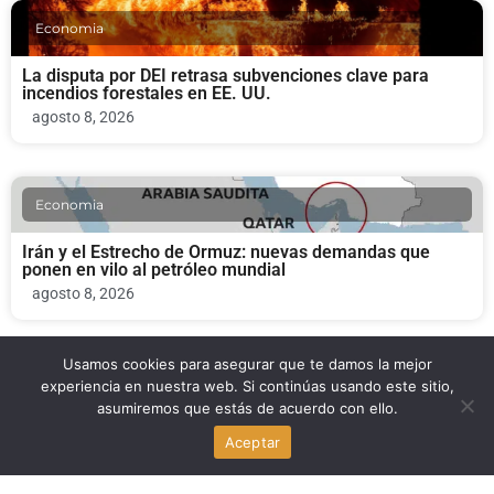
Economia
La disputa por DEI retrasa subvenciones clave para
incendios forestales en EE. UU.
agosto 8, 2026
Economia
Irán y el Estrecho de Ormuz: nuevas demandas que
ponen en vilo al petróleo mundial
agosto 8, 2026
Usamos cookies para asegurar que te damos la mejor
Economia
experiencia en nuestra web. Si continúas usando este sitio,
asumiremos que estás de acuerdo con ello.
Haitianos en el Sur de Florida se repliegan tras el fin del
Aceptar
TPS
agosto 8, 2026