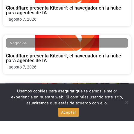
Cloudflare presenta Kitesurf: el navegador en la nube
para agentes de IA
agosto 7, 2026
Negocios
Cloudflare presenta Kitesurf, el navegador en la nube
para agentes de IA
agosto 7, 2026
Economia
Usamos cookies para asegurar que te damos la mejor
experiencia en nuestra web. Si continúas usando este sitio,
asumiremos que estás de acuerdo con ello.
Deportación y cuentas bancarias: ¿qué pasa con tu
dinero si eres inmigrante con TPS en Miami?
Aceptar
agosto 7, 2026