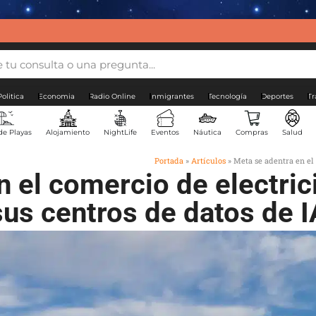
Politica
Economia
Radio Online
Inmigrantes
Tecnología
Deportes
Tr
de Playas
Alojamiento
NightLife
Eventos
Náutica
Compras
Salud
Portada
»
Artículos
»
Meta se adentra en el
n el comercio de electric
sus centros de datos de I