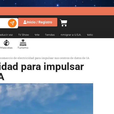
Inicio / Registro
aducir voz
TV Show
Arte
Tiendas
Inmigrar a U.S.A.
Noticias Argentina
Mascotas
Turismo
 comercio de electricidad para impulsar sus centros de datos de IA
idad para impulsar
A