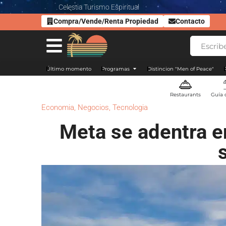
Celestia Turismo Espiritual
Compra/Vende/Renta Propiedad
Contacto
Último momento
Programas
Distincion "Men of Peace"
Restaurants
Guía 
Economia
,
Negocios
,
Tecnologia
Meta se adentra e