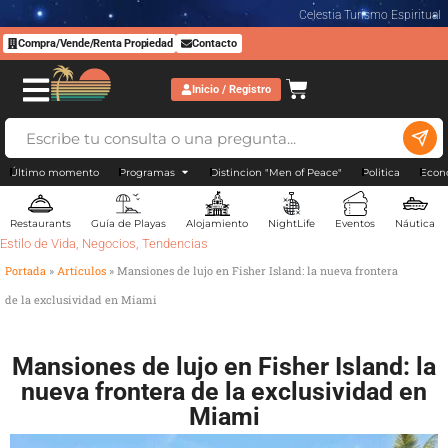
Celestia Turismo Espiritual
Compra/Vende/Renta Propiedad
Contacto
Inicio / Registro
Último momento
Programas
Distincion "Men of Peace"
Politica
Econ
Restaurants
Guía de Playas
Alojamiento
NightLife
Eventos
Náutica
Estilo de Vida
,
Negocios
,
Tendencias
Portada
»
Artículos
»
Mansiones de lujo en Fisher Island: la nueva frontera
de la exclusividad en Miami
Mansiones de lujo en Fisher Island: la
nueva frontera de la exclusividad en
Miami