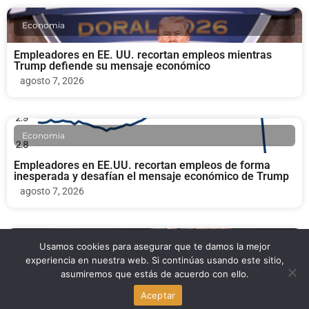
Economia
Empleadores en EE. UU. recortan empleos mientras
Trump defiende su mensaje económico
agosto 7, 2026
Economia
Empleadores en EE.UU. recortan empleos de forma
inesperada y desafían el mensaje económico de Trump
agosto 7, 2026
Usamos cookies para asegurar que te damos la mejor
Bienestar y Salud Mental
experiencia en nuestra web. Si continúas usando este sitio,
asumiremos que estás de acuerdo con ello.
Nuevo México ordena a Meta pagar $567 millones por
seguridad infantil
Aceptar
agosto 7, 2026