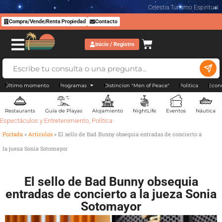
Celestia Turismo Espiritual
Compra/Vende/Renta Propiedad
Contacto
Inicio / Registro
Último momento
Programas
Distincion "Men of Peace"
Politica
Econ
Restaurants
Guía de Playas
Alojamiento
NightLife
Eventos
Náutica
Espectáculos y Entretenimiento
,
Politica
Portada
»
Artículos
»
El sello de Bad Bunny obsequia entradas de concierto a
la jueza Sonia Sotomayor
El sello de Bad Bunny obsequia
entradas de concierto a la jueza Sonia
Sotomayor