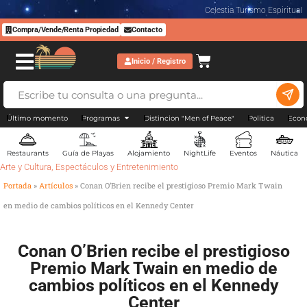
Celestia Turismo Espiritual
Compra/Vende/Renta Propiedad
Contacto
Inicio / Registro
Último momento
Programas
Distincion "Men of Peace"
Politica
Econ
Restaurants
Guía de Playas
Alojamiento
NightLife
Eventos
Náutica
Arte y Cultura
,
Espectáculos y Entretenimiento
Portada
»
Artículos
»
Conan O’Brien recibe el prestigioso Premio Mark Twain
en medio de cambios políticos en el Kennedy Center
Conan O’Brien recibe el prestigioso
Premio Mark Twain en medio de
cambios políticos en el Kennedy
Center