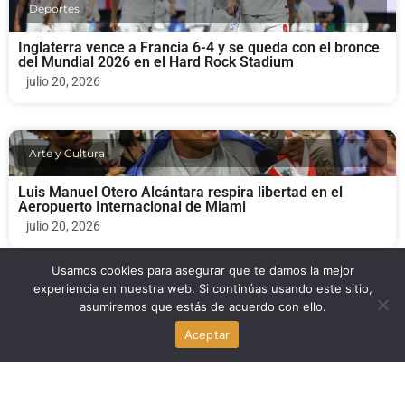
Deportes
Inglaterra vence a Francia 6-4 y se queda con el bronce
del Mundial 2026 en el Hard Rock Stadium
julio 20, 2026
Arte y Cultura
Luis Manuel Otero Alcántara respira libertad en el
Aeropuerto Internacional de Miami
julio 20, 2026
Usamos cookies para asegurar que te damos la mejor
experiencia en nuestra web. Si continúas usando este sitio,
Arte y Cultura
asumiremos que estás de acuerdo con ello.
Aceptar
Luis Manuel Otero Alcántara: el artista disidente cubano
llega a Miami tras su exilio
julio 17, 2026