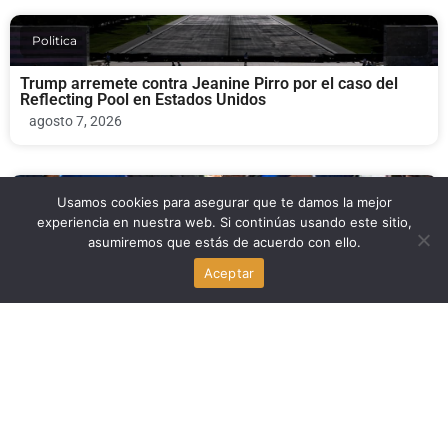
Politica
Trump arremete contra Jeanine Pirro por el caso del
Reflecting Pool en Estados Unidos
agosto 7, 2026
Economia
Usamos cookies para asegurar que te damos la mejor
experiencia en nuestra web. Si continúas usando este sitio,
asumiremos que estás de acuerdo con ello.
El fin del TPS para haitianos: miedo a la deportación y
golpe económico en South Florida
Aceptar
agosto 7, 2026
Para Inmigrantes
Delaney Hall, el centro de detención de ICE en Nueva
Jersey, bajo investigación
agosto 7, 2026