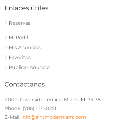
agosto 6, 2026
Sociedad y Cultura
Ditto: la inteligencia artificial que empareja a la
Generación Z en citas reales
agosto 6, 2026
Deportes
Inter Miami CF II recibe a Crown Legacy FC en un duelo
clave de la MLS NEXT Pro
agosto 6, 2026
Economia