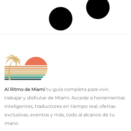
Para Inmigrantes
Trump firma nuevas órdenes ejecutivas contra la
ciudadanía por nacimiento tras el revés de la Corte
Suprema
agosto 6, 2026
Para Inmigrantes
Trump ordena restringir la ciudadanía por nacimiento y
el birth tourism en Estados Unidos
agosto 6, 2026
Deportes
Inter Miami CF cierra la segunda edición de sus Summer
Camps con más de 900 participantes