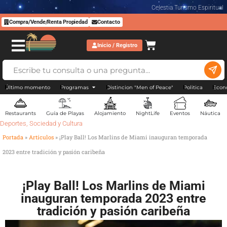
Celestia Turismo Espiritual
Compra/Vende/Renta Propiedad
Contacto
Inicio / Registro
Último momento
Programas
Distincion "Men of Peace"
Politica
Econ
Restaurants
Guía de Playas
Alojamiento
NightLife
Eventos
Náutica
Deportes
,
Sociedad y Cultura
Portada
»
Artículos
»
¡Play Ball! Los Marlins de Miami inauguran temporada
2023 entre tradición y pasión caribeña
¡Play Ball! Los Marlins de Miami
inauguran temporada 2023 entre
tradición y pasión caribeña