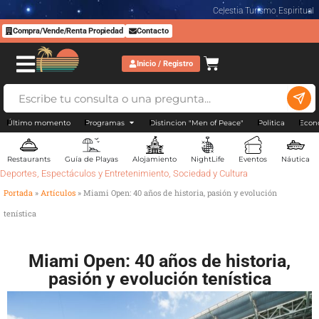
Celestia Turismo Espiritual
Compra/Vende/Renta Propiedad
Contacto
Inicio / Registro
Último momento
Programas
Distincion "Men of Peace"
Politica
Econ
Restaurants
Guía de Playas
Alojamiento
NightLife
Eventos
Náutica
Deportes
,
Espectáculos y Entretenimiento
,
Sociedad y Cultura
Portada
»
Artículos
»
Miami Open: 40 años de historia, pasión y evolución
tenística
Miami Open: 40 años de historia,
pasión y evolución tenística