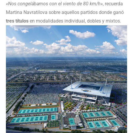
«Nos congelábamos con el viento de 80 km/h»
, recuerda
Martina Navratilova sobre aquellos partidos donde ganó
tres títulos
en modalidades individual, dobles y mixtos.